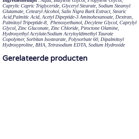
Ingrediëntenlijst
:
Aqua, Butylene Glycol, Propylene Glycol,
Caprylic Capric Triglyceride, Glyceryl Stearate, Sodium Stearoyl
Glutamate, Cetearyl Alcohol, Salix Nigra Bark Extract, Stearic
Acid,Palmitic Acid, Acetyl Dipeptide-3 Aminohexanoate, Dextran,
Palmitoyl Tripeptide-8, Phenoxyethanol, Decylene Glycol, Caprylyl
Glycol, Zinc Gluconate, Zinc Chloride, Piroctone Olamine,
Hydroxyethyl Acrylate/Sodium Acryloyldimethyl Taurate
Copolymer, Sorbitan Isostearate, Polysorbate 60, Dipalmitoyl
Hydroxyproline, BHA, Tetrasodium EDTA, Sodium Hydroxide
Gerelateerde producten