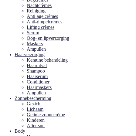
Nachtcrèmes
Reiniging
Anti-age crèmes
Anti-rimpelcrèmes
Lifting crèmes
Serum
Oog- en lipverzorging
Maskers
Ampullen
Haarverzorging
Keratine behandeling
Haaruitval
Shampoo
Haarserum
Conditioner
Haarmaskers
Ampullen
Zonnebescherming
Gezicht
Lichaam
Getinte zonnecrème
Kinderen
After sun
Body