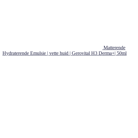
Matterende
Hydraterende Emulsie | vette huid | Gerovital H3 Derma+| 50ml