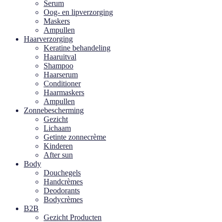
Serum
Oog- en lipverzorging
Maskers
Ampullen
Haarverzorging
Keratine behandeling
Haaruitval
Shampoo
Haarserum
Conditioner
Haarmaskers
Ampullen
Zonnebescherming
Gezicht
Lichaam
Getinte zonnecrème
Kinderen
After sun
Body
Douchegels
Handcrèmes
Deodorants
Bodycrèmes
B2B
Gezicht Producten