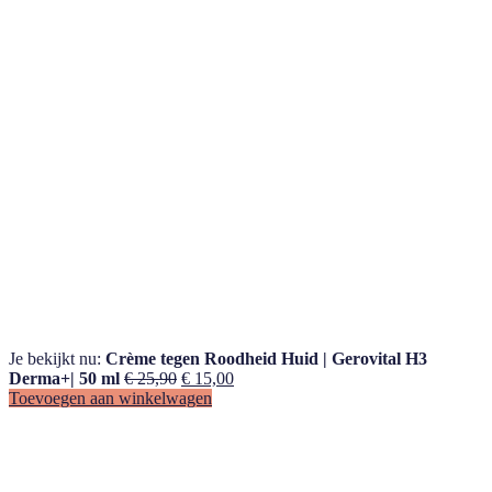
Je bekijkt nu:
Crème tegen Roodheid Huid | Gerovital H3
Oorspronkelijke
Huidige
Derma+| 50 ml
€
25,90
€
15,00
prijs
prijs
Toevoegen aan winkelwagen
was:
is:
€ 25,90.
€ 15,00.