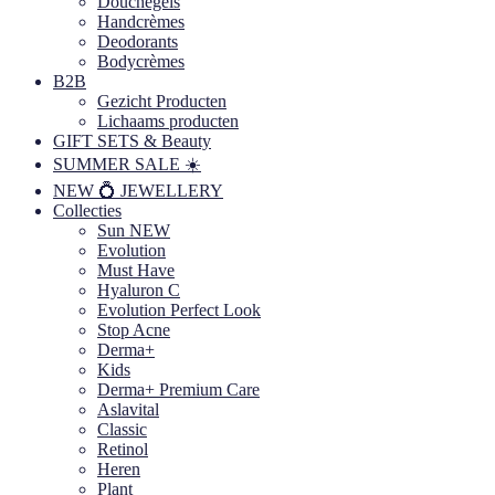
Douchegels
Handcrèmes
Deodorants
Bodycrèmes
B2B
Gezicht Producten
Lichaams producten
GIFT SETS & Beauty
SUMMER SALE ☀️
NEW 💍 JEWELLERY
Collecties
Sun NEW
Evolution
Must Have
Hyaluron C
Evolution Perfect Look
Stop Acne
Derma+
Kids
Derma+ Premium Care
Aslavital
Classic
Retinol
Heren
Plant