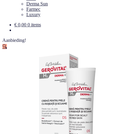
Derma Sun
Farmec
Luxury
€
0,00
0 items
Aanbieding!
🔍