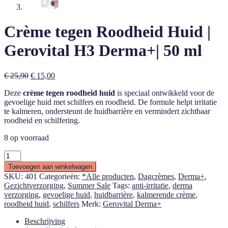
Crème tegen Roodheid Huid |
Gerovital H3 Derma+| 50 ml
Oorspronkelijke
Huidige
€
25,90
€
15,00
prijs
prijs
Deze
crème tegen roodheid huid
is speciaal ontwikkeld voor de
was:
is:
gevoelige huid met schilfers en roodheid. De formule helpt irritatie
€ 25,90.
€ 15,00.
te kalmeren, ondersteunt de huidbarrière en vermindert zichtbaar
roodheid en schilfering.
8 op voorraad
Crème
tegen
Toevoegen aan winkelwagen
Roodheid
SKU:
401
Categorieën:
*Alle producten
,
Dagcrèmes
,
Derma+
,
Huid
Gezichtverzorging
,
Summer Sale
Tags:
anti-irritatie
,
derma
|
verzorging
,
gevoelige huid
,
huidbarrière
,
kalmerende crème
,
Gerovital
roodheid huid
,
schilfers
Merk:
Gerovital Derma+
H3
Derma+|
Beschrijving
50