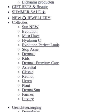
Lichaams producten
GIFT SETS & Beauty
SUMMER SALE ☀️
NEW 💍 JEWELLERY
Collecties
Sun NEW
Evolution
Must Have
Hyaluron C
Evolution Perfect Look
Stop Acne
Derma+
Kids
Derma+ Premium Care
Aslavital
Classic
Retinol
Heren
Plant
Derma Sun
Farmec
Luxury
Gezichtverzorging
Dagcrèmes