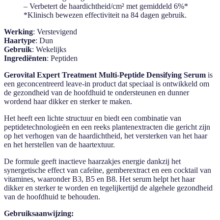
– Verbetert de haardichtheid/cm² met gemiddeld 6%*
*Klinisch bewezen effectiviteit na 84 dagen gebruik.
Werking
: Verstevigend
Haartype
: Dun
Gebruik
: Wekelijks
Ingrediënten
: Peptiden
Gerovital Expert Treatment Multi-Peptide Densifying Serum
is
een geconcentreerd leave-in product dat speciaal is ontwikkeld om
de gezondheid van de hoofdhuid te ondersteunen en dunner
wordend haar dikker en sterker te maken.
Het heeft een lichte structuur en biedt een combinatie van
peptidetechnologieën en een reeks plantenextracten die gericht zijn
op het verhogen van de haardichtheid, het versterken van het haar
en het herstellen van de haartextuur.
De formule geeft inactieve haarzakjes energie dankzij het
synergetische effect van cafeïne, gemberextract en een cocktail van
vitamines, waaronder B3, B5 en B8. Het serum helpt het haar
dikker en sterker te worden en tegelijkertijd de algehele gezondheid
van de hoofdhuid te behouden.
Gebruiksaanwijzing: