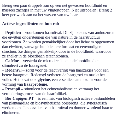
Breng een paar druppels aan op een net gewassen hoofdhuid en
masseer zachtjes in met uw vingertoppen. Niet uitspoelen! Breng 2
keer per week aan na het wassen van uw haar.
Actieve ingrediënten en hun rol:
–
Peptiden
– voorkomen haaruitval. Dit zijn ketens van aminozuren
die eiwitten ondersteunen die van nature in de haarstructuur
voorkomen. Ze worden gemakkelijker door het lichaam opgenomen
dan eiwitten, vanwege hun kleinere formaat en eenvoudigere
structuur. Ze dringen gemakkelijk door in de hoofdhuid, waardoor
ze sneller in de bloedbaan terechtkomen.
–
Cafeïne
– versterkt de microcirculatie in de hoofdhuid en
stimuleert zo de
haargroei
.
–
Redensyl
– zorgt voor de reactivering van haarzakjes voor een
betere haargroei. Redensyl verbetert de haargroei en maakt het
voller. Het bevat ook
glycine
, een essentieel aminozuur voor de
vorming van
haarproteïne
.
–
Procapil
– stimuleert het celmetabolisme en vertraagt ​​het
verouderingsproces van de haarfollikel.
–
Bio-Capigen PT
– is een mix van biologisch actieve bestanddelen
van plantaardige en biosynthetische oorsprong, die synergetisch
werken om alle oorzaken van haaruitval en dunner wordend haar te
elimineren.