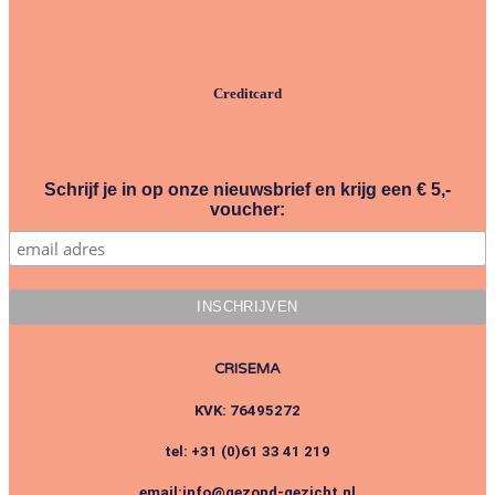
Creditcard
Schrijf je in op onze nieuwsbrief en krijg een € 5,-
voucher:
CRISEMA
KVK: 76495272
tel: +31 (0)61 33 41 219
email:info@gezond-gezicht.nl