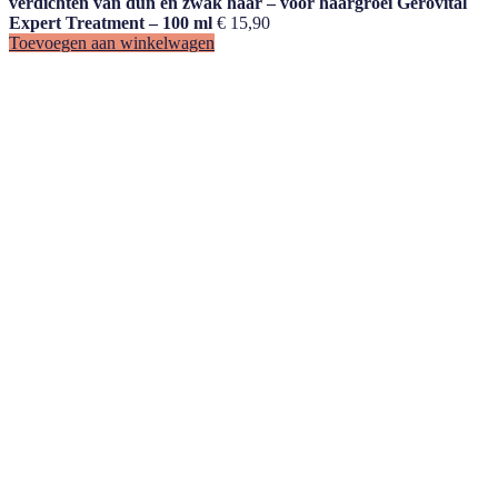
verdichten van dun en zwak haar – voor haargroei Gerovital
Expert Treatment – 100 ml
€
15,90
Toevoegen aan winkelwagen