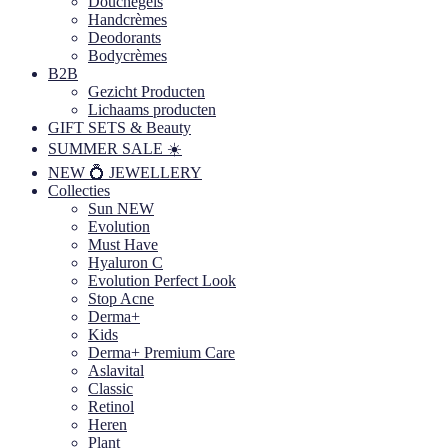
Douchegels
Handcrèmes
Deodorants
Bodycrèmes
B2B
Gezicht Producten
Lichaams producten
GIFT SETS & Beauty
SUMMER SALE ☀️
NEW 💍 JEWELLERY
Collecties
Sun NEW
Evolution
Must Have
Hyaluron C
Evolution Perfect Look
Stop Acne
Derma+
Kids
Derma+ Premium Care
Aslavital
Classic
Retinol
Heren
Plant