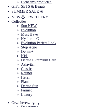
Lichaams producten
GIFT SETS & Beauty
SUMMER SALE ☀️
NEW 💍 JEWELLERY
Collecties
Sun NEW
Evolution
Must Have
Hyaluron C
Evolution Perfect Look
Stop Acne
Derma+
Kids
Derma+ Premium Care
Aslavital
Classic
Retinol
Heren
Plant
Derma Sun
Farmec
Luxury
Gezichtverzorging
Dagcrèmes