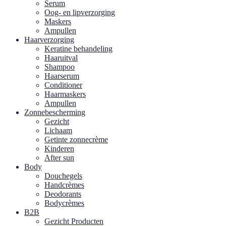
Serum
Oog- en lipverzorging
Maskers
Ampullen
Haarverzorging
Keratine behandeling
Haaruitval
Shampoo
Haarserum
Conditioner
Haarmaskers
Ampullen
Zonnebescherming
Gezicht
Lichaam
Getinte zonnecrème
Kinderen
After sun
Body
Douchegels
Handcrèmes
Deodorants
Bodycrèmes
B2B
Gezicht Producten