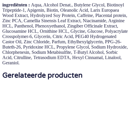
ingrediënten :
Aqua, Alcohol Denat., Butylene Glycol, Biotinoyl
Tripeptide-1, Apigenin, Biotin, Oleanolic Acid, Larix Europaea
Wood Extract, Hydrolyzed Soy Protein, Caffeine, Placental protein,
Zinc PCA, Camellia Sinensis Leaf Extract, Niacinamide, Arginine
HCL, Panthenol, Phenoxyethanol, Zingiber Officinale Extract,
Glucosamine HCL, Ornithine HCL, Glycine, Glucose, Polyacrylate
Crosspolymer-6, Glycerin, Citric Acid, PEG40 Hydrogenated
Castor Oil, Zinc Chloride, Parfum, Ethylhexylglycerin, PPG-26-
Buteth-26, Pyridoxine HCL, Propylene Glycol, Sodium Hydroxide,
Chlorphenesin, Sodium Metabisulfite, T-Butyl Alcohol, Sorbic
Acid, Citrulline, Tetrasodium EDTA, Hexyl Cinnamal, Linalool,
Geraniol.
Gerelateerde producten