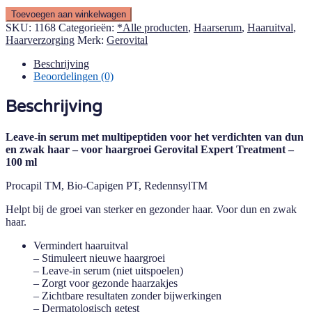
Leave-
Toevoegen aan winkelwagen
in
SKU:
1168
Categorieën:
*Alle producten
,
Haarserum
,
Haaruitval
,
serum
Haarverzorging
Merk:
Gerovital
met
multipeptiden
Beschrijving
voor
Beoordelingen (0)
het
verdichten
Beschrijving
van
dun
Leave-in serum met multipeptiden voor het verdichten van dun
en
en zwak haar – voor haargroei Gerovital Expert Treatment –
zwak
100 ml
haar
-
Procapil TM, Bio-Capigen PT, RedennsylTM
voor
haargroei
Helpt bij de groei van sterker en gezonder haar. Voor dun en zwak
Gerovital
haar.
Expert
Treatment
Vermindert haaruitval
-
– Stimuleert nieuwe haargroei
100
– Leave-in serum (niet uitspoelen)
ml
– Zorgt voor gezonde haarzakjes
aantal
– Zichtbare resultaten zonder bijwerkingen
– Dermatologisch getest