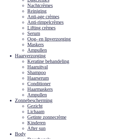
Nachtcrèmes
Reiniging
Anti-age crèmes
Anti-rimpelcrèmes
Lifting crèmes
Serum
Oog- en lipverzorging
Maskers
Ampullen
Haarverzorging
Keratine behandeling
Haaruitval
Shampoo
Haarserum
Conditioner
Haarmaskers
Ampullen
Zonnebescherming
Gezicht
Lichaam
Getinte zonnecrème
Kinderen
After sun
Body